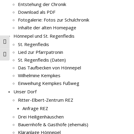
Entstehung der Chronik
Download als PDF
Fotogalerie: Fotos zur Schulchronik
Inhalte der alten Homepage
Hönnepel und St. Regenfledis
Umschalten auf hohe Kontraste
St. Regenfledis
Lied zur Pfarrpatronin
Schrift vergrößern
St. Regenfledis (Daten)
Das Taufbecken von Hönnepel
Wilhelmine Kempkes
Einweihung Kempkes Fußweg
Unser Dorf
Ritter-Elbert-Zentrum REZ
Anfrage REZ
Drei Heiligenhäuschen
Bauernhöfe & Gasthöfe (ehemals)
Kläranlage Hönnepel