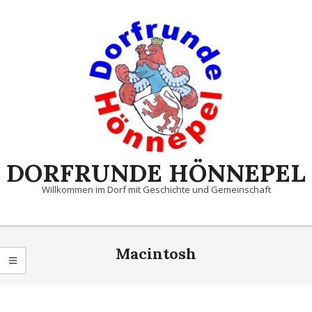
Skip
to
content
DORFRUNDE HÖNNEPEL
Willkommen im Dorf mit Geschichte und Gemeinschaft
Primary
Navigation
Macintosh
Menu