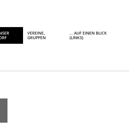
NSER
VEREINE,
… AUF EINEN BLICK
ORF
GRUPPEN
(LINKS)
Prim
Navi
Men