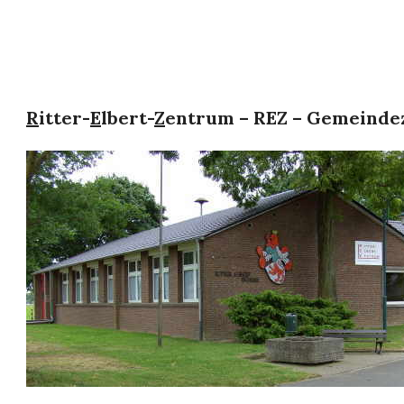
R
itter-
E
lbert-
Z
entrum – REZ – Gemeinde