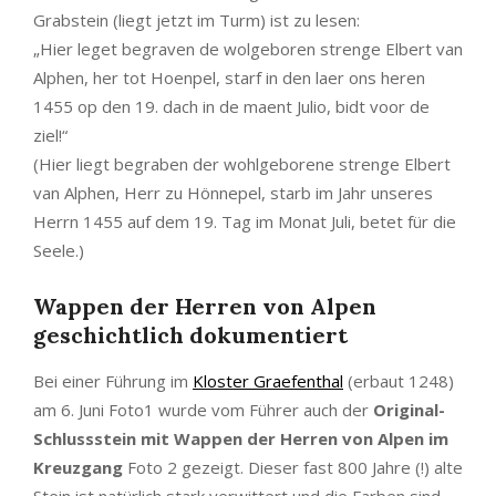
Grabstein (liegt jetzt im Turm) ist zu lesen:
„Hier leget begraven de wolgeboren strenge Elbert van
Alphen, her tot Hoenpel, starf in den laer ons heren
1455 op den 19. dach in de maent Julio, bidt voor de
ziel!“
(Hier liegt begraben der wohlgeborene strenge Elbert
van Alphen, Herr zu Hönnepel, starb im Jahr unseres
Herrn 1455 auf dem 19. Tag im Monat Juli, betet für die
Seele.)
Wappen der Herren von Alpen
geschichtlich dokumentiert
Bei einer Führung im
Kloster Graefenthal
(erbaut 1248)
am 6. Juni Foto1 wurde vom Führer auch der
Original-
Schlussstein mit Wappen der Herren von Alpen im
Kreuzgang
Foto 2 gezeigt. Dieser fast 800 Jahre (!) alte
Stein ist natürlich stark verwittert und die Farben sind