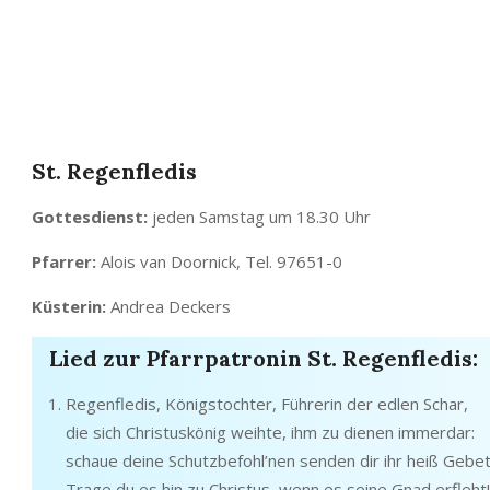
St. Regenfledis
Gottesdienst:
jeden Samstag um 18.30 Uhr
Pfarrer:
Alois van Doornick, Tel. 97651-0
Küsterin:
Andrea Deckers
Lied zur Pfarrpatronin St. Regenfledis:
Regenfledis, Königstochter, Führerin der edlen Schar,
die sich Christuskönig weihte, ihm zu dienen immerdar:
schaue deine Schutzbefohl’nen senden dir ihr heiß Gebet
Trage du es hin zu Christus, wenn es seine Gnad erfleht!