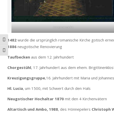
Innenansicht
1482
wurde die ursprünglich romanische Kirche gotisch erne
Umschalten auf hohe Kontraste
1886
neugotische Renovierung
Schrift vergrößern
Taufbecken
aus dem 12. Jahrhundert
Chorgestühl
, 17. Jahrhundert aus dem ehem. Brigittinenklo
Kreuzigungsgruppe
,16. Jahrhundert mit Maria und Johanne
Hl. Lucia
, um 1500, mit Schwert durch den Hals
Neugotischer Hochaltar 1870
mit den 4 Kirchenvätern
Altartisch und Ambo, 1988
, des Hönnepelers
Christoph 