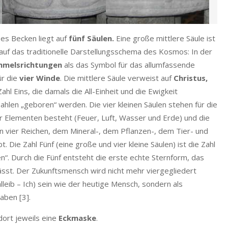
es Becken liegt auf
fünf Säulen.
Eine große mittlere Säule ist
auf das traditionelle Darstellungsschema des Kosmos: In der
mmelsrichtungen
als das Symbol für das allumfassende
ür die
vier Winde
. Die mittlere Säule verweist auf
Christus,
Zahl Eins, die damals die All-Einheit und die Ewigkeit
hlen „geboren“ werden. Die vier kleinen Säulen stehen für die
ier Elementen besteht (Feuer, Luft, Wasser und Erde) und die
n vier Reichen, dem Mineral-, dem Pflanzen-, dem Tier- und
Die Zahl Fünf (eine große und vier kleine Säulen) ist die Zahl
“. Durch die Fünf entsteht die erste echte Sternform, das
ässt. Der Zukunftsmensch wird nicht mehr viergegliedert
lleib – Ich) sein wie der heutige Mensch, sondern als
aben [3].
dort jeweils eine
Eckmaske
.