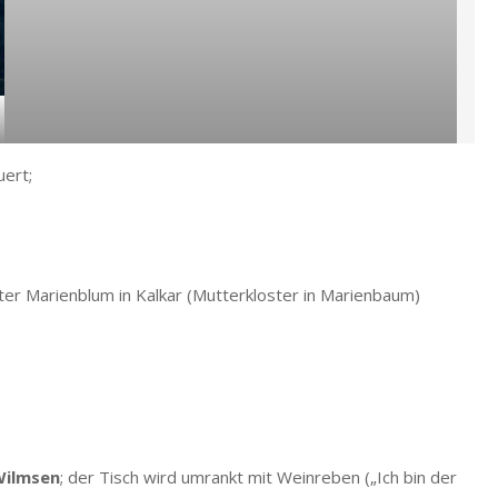
uert;
ster Marienblum in Kalkar (Mutterkloster in Marienbaum)
s
Wilmsen
; der Tisch wird umrankt mit Weinreben („Ich bin der