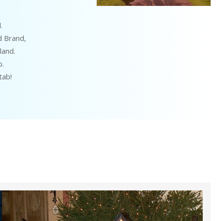
.
d Brand,
land.
b.
tab!