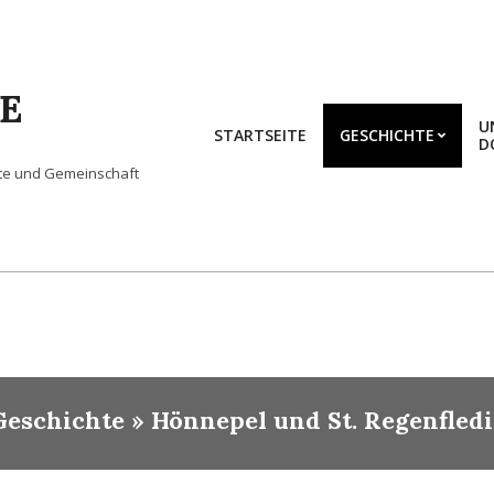
E
U
STARTSEITE
GESCHICHTE
D
hte und Gemeinschaft
Geschichte »
Hönnepel und St. Regenfledi