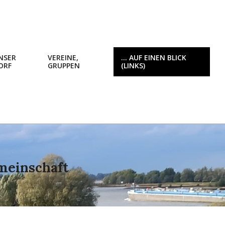
NSER
VEREINE,
… AUF EINEN BLICK
ORF
GRUPPEN
(LINKS)
Prim
Navi
Men
meinschaft