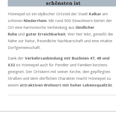
schönsten ist
Hönnepel ist ein idyllischer Ortsteil der Stadt
Kalkar
am
schönen
Niederrhein
. Mit rund 900 Einwohnern bietet der
Ort eine harmonische Verbindung aus
ländlicher
Ruhe
und
guter Erreichbarkeit
. Wer hier lebt, genießt die
Nähe zur Natur, freundliche Nachbarschaft und eine intakte
Dorfgemeinschaft.
Dank der
Verkehrsanbindung mit Buslinien 47, 48 und
X32
ist Hönnepel auch für Pendler und Familien bestens
geeignet. Der Ortskern mit seiner Kirche, den gepflegten
Straßen und dem dörflichen Charakter macht Hönnepel zu
einem
attraktiven Wohnort mit hoher Lebensqualität
.
2025-
10-
23