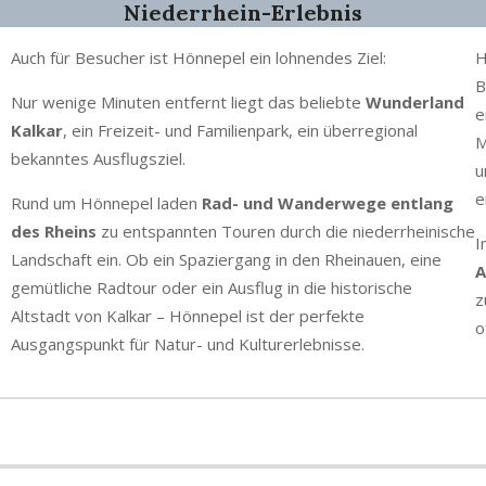
Niederrhein-Erlebnis
Auch für Besucher ist Hönnepel ein lohnendes Ziel:
H
B
Nur wenige Minuten entfernt liegt das beliebte
Wunderland
e
Kalkar
, ein Freizeit- und Familienpark, ein überregional
M
bekanntes Ausflugsziel.
u
e
Rund um Hönnepel laden
Rad- und Wanderwege entlang
des Rheins
zu entspannten Touren durch die niederrheinische
I
Landschaft ein. Ob ein Spaziergang in den Rheinauen, eine
A
gemütliche Radtour oder ein Ausflug in die historische
z
Altstadt von Kalkar – Hönnepel ist der perfekte
o
Ausgangspunkt für Natur- und Kulturerlebnisse.