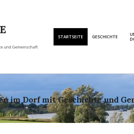
E
U
STARTSEITE
GESCHICHTE
D
hte und Gemeinschaft
n im Dorf mit Geschichte und Ge