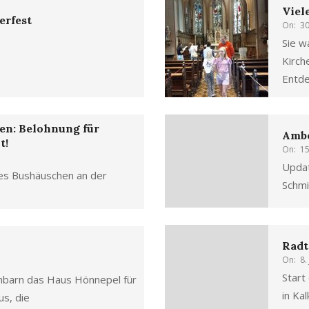
Viel
erfest
On:
30
Sie w
Kirch
Entde
en: Belohnung für
Ambo
t!
On:
15
Updat
tes Bushäuschen an der
Schmi
Radt
On:
8.
Start
hbarn das Haus Hönnepel für
in Kal
s, die