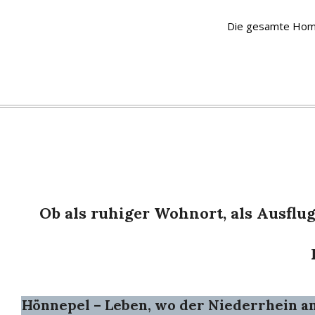
Die gesamte Homep
Ob als
ruhiger Wohnort
, als
Ausflug
Hönnepel – Leben, wo der Niederrhein a