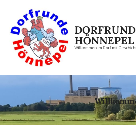
Skip
to
content
DORFRUND
HÖNNEPEL
Willkommen im Dorf mit Geschic
Willkomme