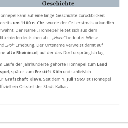
Geschichte
önnepel kann auf eine lange Geschichte zurückblicken:
ereits
um 1100 n. Chr.
wurde der Ort erstmals urkundlich
rwähnt. Der Name „Hönnepel“ leitet sich aus dem
ittelniederdeutschen ab –
„Hoen“
bedeutet Wiese
nd
„Pol“
Erhebung. Der Ortsname verweist damit auf
ine
alte Rheininsel
, auf der das Dorf ursprünglich lag.
m Laufe der Jahrhunderte gehörte Hönnepel zum
Land
spel
, später zum
Erzstift Köln
und schließlich
ur
Grafschaft Kleve
. Seit dem
1. Juli 1969
ist Hönnepel
ffiziell ein Ortsteil der Stadt Kalkar.