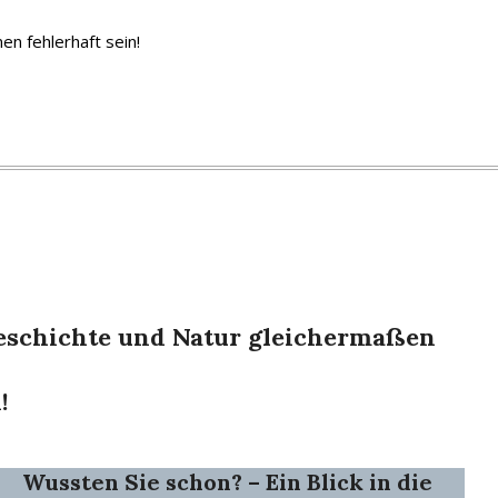
n fehlerhaft sein!
 Geschichte und Natur gleichermaßen
!
Wussten Sie schon? – Ein Blick in die