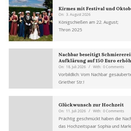
Kirmes mit Festival und Oktob
On:
3. August 2026
Königschießen am 22. August;
Thron 2025
Nachbar beseitigt Schmiererei
Aufklärung auf 150 Euro erhöh
On:
18. Juli 2026
With:
0 Comments
Vorbildlich: Vom Nachbar gesäuber
Griether Str.!
Glückwunsch zur Hochzeit
On:
11. Juli 2026
With:
0 Comments
Prächtig geschmückt haben die Nac
das Hochzeitspaar Sophia und Marku