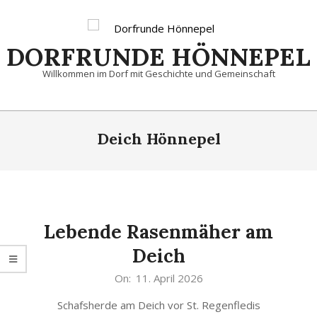
Skip
to
content
DORFRUNDE HÖNNEPEL
Willkommen im Dorf mit Geschichte und Gemeinschaft
Primary
Navigation
Deich Hönnepel
Menu
Lebende Rasenmäher am
Deich
2026-
On:
11. April 2026
04-
Schafsherde am Deich vor St. Regenfledis
11