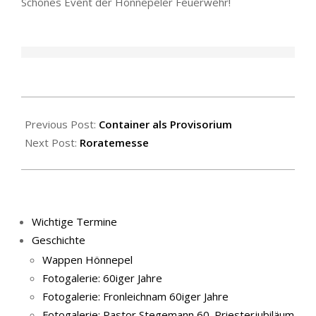
Schönes Event der Hönnepeler Feuerwehr!
2025-
12-
Previous Post:
Container als Provisorium
09
Next Post:
Roratemesse
Wichtige Termine
Geschichte
Wappen Hönnepel
Fotogalerie: 60iger Jahre
Fotogalerie: Fronleichnam 60iger Jahre
Fotogalerie: Pastor Stegemann 60. Priesterjubiläum