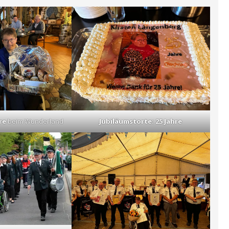
re
beim Wunderland
Jubiläumstorte: 25 Jahre