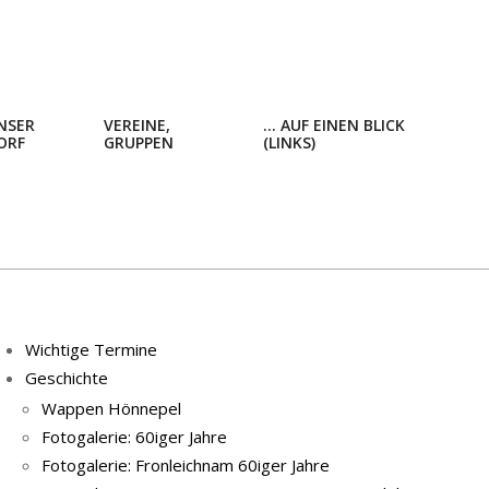
NSER
VEREINE,
… AUF EINEN BLICK
ORF
GRUPPEN
(LINKS)
Prim
Navi
Men
Wichtige Termine
Geschichte
Wappen Hönnepel
Fotogalerie: 60iger Jahre
Fotogalerie: Fronleichnam 60iger Jahre