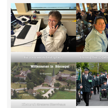
Kirsten am Arbeitsplatz
Ehrung für 25 Jah
Küsterei:
Kirstens Elternhaus