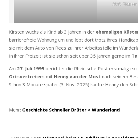
2015: Flötisti
Kirsten wuchs als Kind ab 3 Jahren in der
ehemaligen Küster
barrierefreie Wohnung um und lebt dort trotz ihres Handicap
sie mit dem Auto von Rees zu ihrer Arbeitsstelle im Wunderl
In ihrer Freizeit ist sie schon seit über 35 Jahren gerne im
Ta
Am
27. Juli 1995
berichtet die Rheinische Post erstmalig ex
Ortsvertreters
mit
Henny van der Most
nach seinem Besu
Schon 3 Monate später (3. Nov. 2025) kaufte Henny den Schn
Mehr:
Geschichte Schneller Brüter > Wunderland
2026-
02-
Previous Post:
Hönnepel beim 50. Jubiläum in Appeldorn 