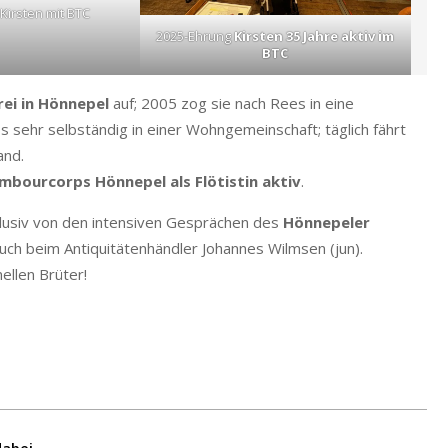
n Kirsten mit BTC
2025-Ehrung
Kirsten 35 Jahre aktiv im
BTC
ei in Hönnepel
auf; 2005 zog sie nach Rees in eine
s sehr selbständig in einer Wohngemeinschaft; täglich fährt
and.
mbourcorps Hönnepel als Flötistin aktiv
.
clusiv von den intensiven Gesprächen des
Hönnepeler
ch beim Antiquitätenhändler Johannes Wilmsen (jun).
ellen Brüter!
dabei