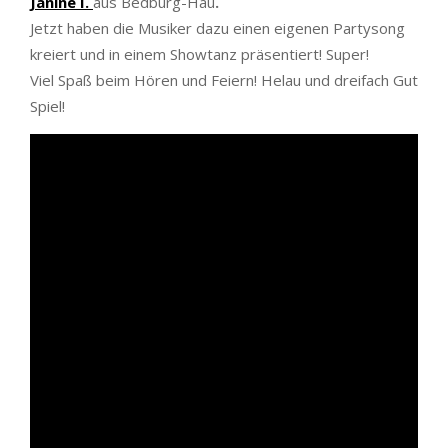
Janine I.
aus Bedburg-Hau
.
Jetzt haben die Musiker dazu einen eigenen Partysong
kreiert und in einem Showtanz präsentiert! Super!
Viel Spaß beim Hören und Feiern! Helau und dreifach Gut
Spiel!